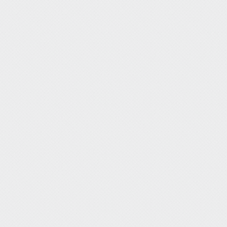
才
招
聘
|
友
情
链
接
|