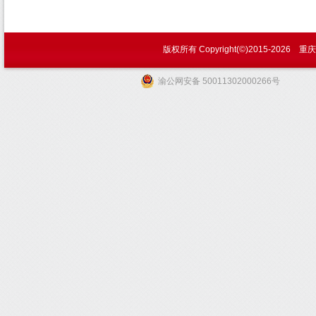
|
版权所有 Copyright(©)2015-
2026 
关
渝公网安备 50011302000266号
于
我
们
|
联
系
方
式
|
给
我
留
言
|
人