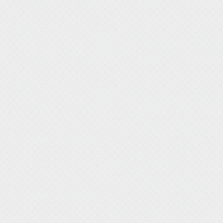
式
|
给
我
留
言
|
人
才
招
聘
|
友
情
链
接
|