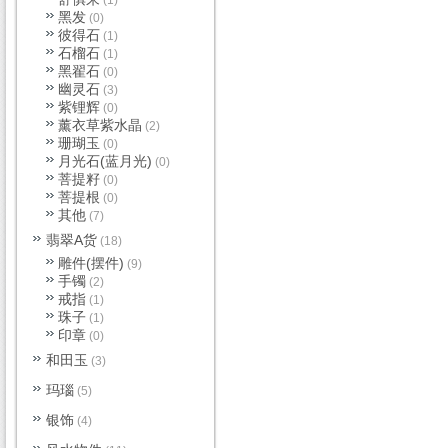
(1)
黑发
(0)
彼得石
(1)
石榴石
(1)
黑翟石
(0)
幽灵石
(3)
紫锂辉
(0)
薰衣草紫水晶
(2)
珊瑚玉
(0)
月光石(蓝月光)
(0)
菩提籽
(0)
菩提根
(0)
其他
(7)
翡翠A货
(18)
雕件(摆件)
(9)
手镯
(2)
戒指
(1)
珠子
(1)
印章
(0)
和田玉
(3)
玛瑙
(5)
银饰
(4)