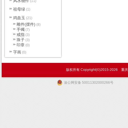
风水物件
(11)
祖母绿
(1)
鸡血玉
(21)
雕件(摆件)
(8)
手镯
(7)
戒指
(3)
珠子
(3)
印章
(0)
字画
(0)
|
版权所有 Copyright(©)2015-
2026 
关
渝公网安备 50011302000266号
于
我
们
|
联
系
方