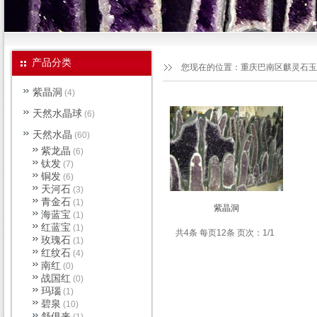
产品分类
您现在的位置：
重庆巴南区麒灵石玉
紫晶洞
(4)
天然水晶球
(6)
天然水晶
(60)
紫龙晶
(6)
钛发
(7)
铜发
(6)
天河石
(3)
青金石
(1)
紫晶洞
海蓝宝
(1)
红蓝宝
(1)
共4条 每页12条 页次：1/1
玫瑰石
(1)
红纹石
(4)
南红
(0)
战国红
(0)
玛瑙
(1)
碧泉
(10)
舒俱来