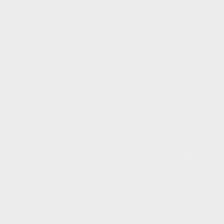
式
|
给
我
留
言
|
人
才
招
聘
|
友
情
链
接
|