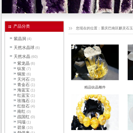
产品分类
您现在的位置：
重庆巴南区麒灵石玉
紫晶洞
(4)
天然水晶球
(6)
天然水晶
(60)
紫龙晶
(6)
钛发
(7)
铜发
(6)
天河石
(3)
青金石
(1)
精品钛晶雕件
海蓝宝
(1)
红蓝宝
(1)
玫瑰石
(1)
红纹石
(4)
南红
(0)
战国红
(0)
玛瑙
(1)
碧泉
(10)
舒俱来