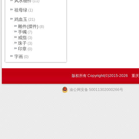
风水物件
(11)
祖母绿
(1)
鸡血玉
(21)
雕件(摆件)
(8)
手镯
(7)
戒指
(3)
珠子
(3)
印章
(0)
字画
(0)
|
版权所有 Copyright(©)2015-
2026 
关
渝公网安备 50011302000266号
于
我
们
|
联
系
方