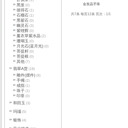
(1)
金发晶手珠
黑发
(0)
彼得石
(1)
共7条 每页12条 页次：1/1
石榴石
(1)
黑翟石
(0)
幽灵石
(3)
紫锂辉
(0)
薰衣草紫水晶
(2)
珊瑚玉
(0)
月光石(蓝月光)
(0)
菩提籽
(0)
菩提根
(0)
其他
(7)
翡翠A货
(18)
雕件(摆件)
(9)
手镯
(2)
戒指
(1)
珠子
(1)
印章
(0)
和田玉
(3)
玛瑙
(5)
银饰
(4)